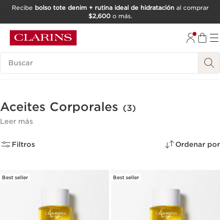
Recibe
bolso tote denim + rutina ideal de hidratación
al comprar
$2,600
o más.
IR AL CONTENIDO
IR AL PIE DE PÁGINA
Buscar
Aceites Corporales
(3)
Leer más
Filtros
Ordenar por
Best seller
Best seller