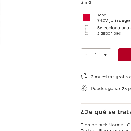
3,5 g
Tono
742V joli rouge
Selecciona una 
3 disponibles
-
1
+
Ver mi carrito
3 muestras gratis 
Puedes ganar
25
p
¿De qué se trat
Tipo de piel:
Normal, Gr
Textura:
Barra