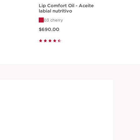
Lip Comfort Oil - Aceite
Lip
labial nutritivo
lab
vo
03 cherry
0
Precio actual $690.00
Precio 
$690.00
$6
Vista rápida