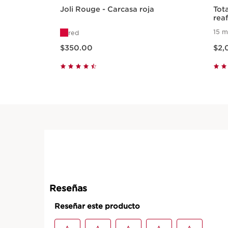
Joli Rouge - Carcasa roja
Tota
rea
con
15 m
red
Precio actual $350.00
Precio a
$350.00
$2,
Vista rápida