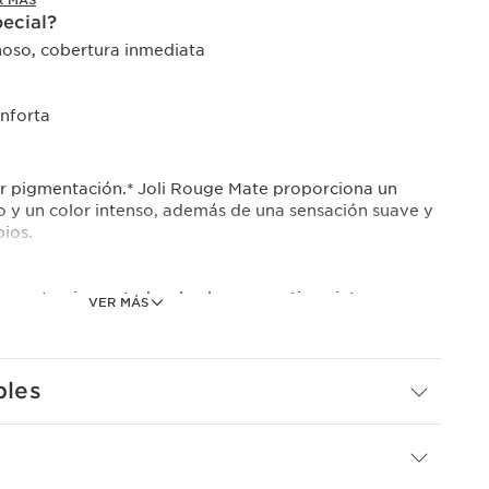
R MÁS
pecial?
oso, cobertura inmediata
onforta
r pigmentación.* Joli Rouge Mate proporciona un
y un color intenso, además de una sensación suave y
bios.
ltamente pigmentada, el color se mantiene intenso e
VER MÁS
ras**.
e labios
[HYDRA +] con perlas vegetales de ácido hialurónico
bles
que los labios se mantengan hidratados. El aceite de
a de karité bio nutren, hidratan y reconfortan tus
idado inigualable.