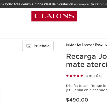
ibe
bolso tote denim + rutina ideal de hidratación
al comprar
$2,600
o m
Inicio
Lo Nuevo
Recarga
Pruébalo
Recarga Jol
mate aterc
4 RESEÑAS
Diseña tu Joli Rouge ide
y tu labial en 3 acabad
Precio actual $490.00
$490.00