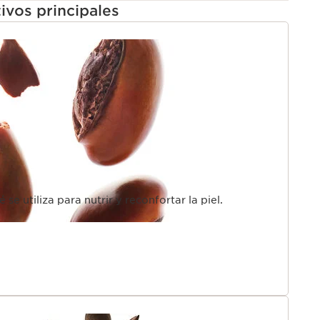
ivos principales
tratamiento de los labios y 82% de ingredientes de
rás de 8 horas**** de hidratación y 12 horas*** de
n nutridos y hermosos, incluso al natural.
 meticulosamente seleccionados.
es.
s, 108 mujeres.
res.
ncia natural
su efecto mate inmediato, promete una protección
 innovador complejo [HYDRA +] con perlas de origen
se utiliza para nutrir y reconfortar la piel.
rónico y ceramidas.
ta nuestro icónico doble rendimiento en maquillaje y
 Diseñado con la misma experiencia que los productos
iel de Clarins, brindando un resultado instantáneo y
ra tus labios.