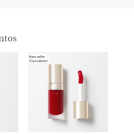
ntos
Best seller
Best selle
¡pruébalo!
¡pruéba