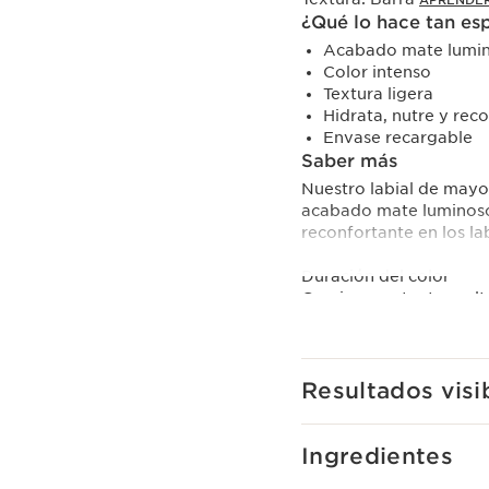
APRENDE
¿Qué lo hace tan es
Acabado mate lumin
Color intenso
Textura ligera
Hidrata, nutre y rec
Envase recargable
Saber más
Nuestro labial de mayo
acabado mate luminoso 
reconfortante en los la
Duración del color
Gracias a su textura a
infalible por hasta 8 ho
Protección y cuidado d
El innovador complejo 
Resultados visi
y ceramidas, garantiza 
camelia bio y la mantec
labios, brindando un cu
Ingredientes