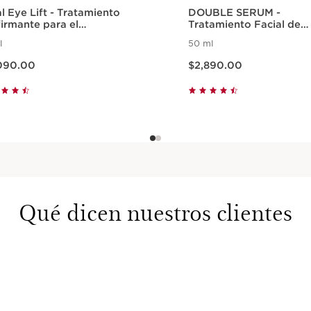
l Eye Lift - Tratamiento
DOUBLE SERUM -
firmante para el
Tratamiento Facial de
forno de ojos
Longevidad de la Piel
l
50 ml
ctual $2,090.00
Precio actual $2,890.00
090.00
$2,890.00
Vista rápida
Vista rápida
Qué dicen nuestros clientes