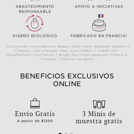
ABASTECIMIENTO
APOYO A INICIATIVAS
RESPONSABLE
DISEÑO ECOLÓGICO
FABRICADO EN FRANCIA*
* Excluyendo los productos: Beauty Flash Fresh Ampoule Vitamin C
Complex / Gel Afeitado Ideal (ClarinsMen) / CLEAR-OUT
Imperfections (myClarins) / Bright Plus Fresh Ampoule Vitamin C
Complex / Pastillas de jabón
BENEFICIOS EXCLUSIVOS
ONLINE
Envío Gratis
3 Minis de
muestra gratis
A partir de $1200