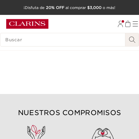
¡Disfuta de
20% OFF
al comprar
$3,000
o más!
IR AL CONTENIDO
IR AL PIE DE PÁGINA
BUSCAR
NUESTROS COMPROMISOS