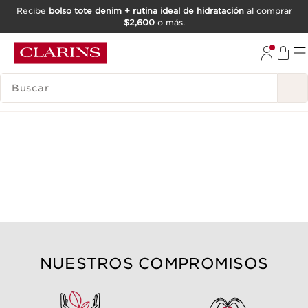
Recibe
bolso tote denim + rutina ideal de hidratación
al comprar
$2,600
o más.
IR AL CONTENIDO
IR AL PIE DE PÁGINA
BUSCAR
NUESTROS COMPROMISOS