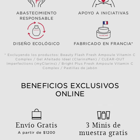
ABASTECIMIENTO
APOYO A INICIATIVAS
RESPONSABLE
DISEÑO ECOLÓGICO
FABRICADO EN FRANCIA*
* Excluyendo los productos: Beauty Flash Fresh Ampoule Vitamin C
Complex / Gel Afeitado Ideal (ClarinsMen) / CLEAR-OUT
Imperfections (myClarins) / Bright Plus Fresh Ampoule Vitamin C
Complex / Pastillas de jabón
BENEFICIOS EXCLUSIVOS
ONLINE
Envío Gratis
3 Minis de
muestra gratis
A partir de $1200