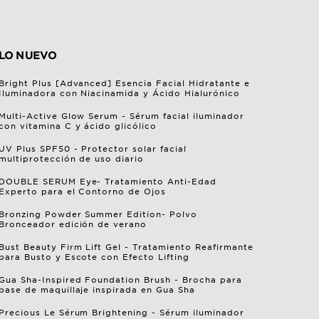
LO NUEVO
Bright Plus [Advanced] Esencia Facial Hidratante e
Iluminadora con Niacinamida y Ácido Hialurónico
Multi-Active Glow Serum - Sérum facial iluminador
con vitamina C y ácido glicólico
UV Plus SPF50 - Protector solar facial
multiprotección de uso diario
DOUBLE SERUM Eye- Tratamiento Anti-Edad
Experto para el Contorno de Ojos
Bronzing Powder Summer Edition- Polvo
Bronceador edición de verano
Bust Beauty Firm Lift Gel - Tratamiento Reafirmante
para Busto y Escote con Efecto Lifting
Gua Sha-Inspired Foundation Brush - Brocha para
base de maquillaje inspirada en Gua Sha
Precious Le Sérum Brightening - Sérum iluminador