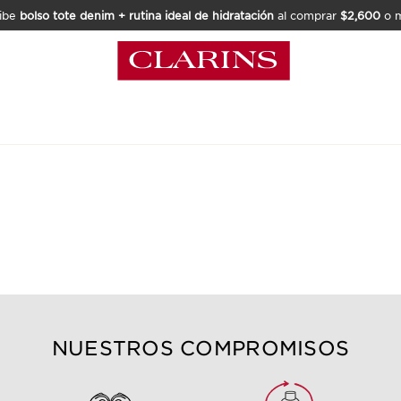
ibe
bolso tote denim + rutina ideal de hidratación
al comprar
$2,600
o m
NUESTROS COMPROMISOS