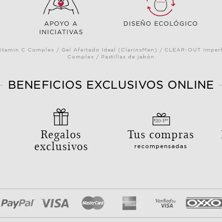
APOYO A
DISEÑO ECOLÓGICO
INICIATIVAS
itamin C Complex / Gel Afeitado Ideal (ClarinsMen) / CLEAR-OUT Imperf
Complex / Pastillas de jabón
BENEFICIOS EXCLUSIVOS ONLINE
Regalos
Tus compras
exclusivos
recompensadas