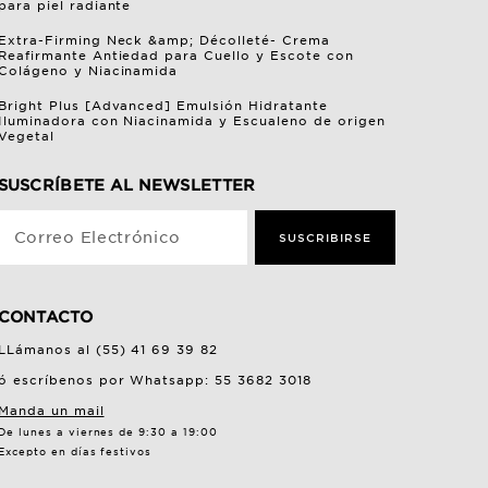
para piel radiante
Extra-Firming Neck &amp; Décolleté- Crema
Reafirmante Antiedad para Cuello y Escote con
Colágeno y Niacinamida
Bright Plus [Advanced] Emulsión Hidratante
Iluminadora con Niacinamida y Escualeno de origen
Vegetal
SUSCRÍBETE AL NEWSLETTER
Correo Electrónico
SUSCRIBIRSE
CONTACTO
LLámanos al (55) 41 69 39 82
ó escríbenos por Whatsapp: 55 3682 3018
Manda un mail
De lunes a viernes de 9:30 a 19:00
Excepto en días festivos