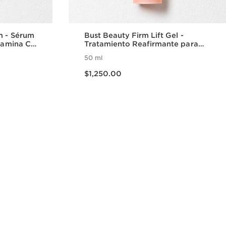
m - Sérum
Bust Beauty Firm Lift Gel -
itamina C
Tratamiento Reafirmante para
Busto y Escote con Efecto Lifting
50 ml
Precio actual $1,250.00
$1,250.00
da
Vista rápida