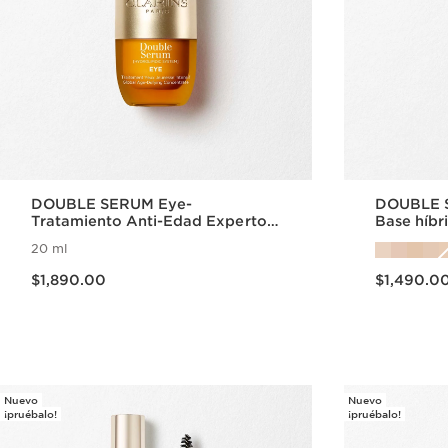
DOUBLE SERUM Eye-
DOUBLE S
Tratamiento Anti-Edad Experto
Base híbr
para el Contorno de Ojos
tratamien
20 ml
Precio actual $1,890.00
Precio actual $1,490.0
$1,890.00
$1,490.0
Vista rápida
Nuevo
Nuevo
¡pruébalo!
¡pruébalo!