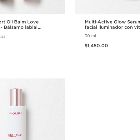
rt Oil Balm Love
Multi-Active Glow Seru
n- Bálsamo labial
facial iluminador con v
e con efecto volumen
y ácido glicólico
30 ml
iss
n limitada
Precio actual $1,450.00
$1,450.00
Vista rápida
Vista rápi