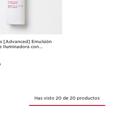
us [Advanced] Emulsión
e Iluminadora con
da y Escualeno de
getal
0
0
Vista rápida
Has visto 20 de 20 productos