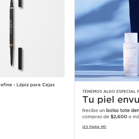
fine - Lápiz para Cejas
TENEMOS ALGO ESPECIAL P
Tu piel env
Recibe un
bolso tote den
compras de
$2,600
o má
Vista rápida
¡ES PARA MÍ!