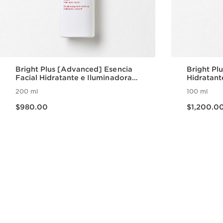
Bright Plus [Advanced] Esencia
Bright Pl
Facial Hidratante e Iluminadora
Hidratant
con Niacinamida y Ácido
Niacinami
200 ml
100 ml
Hialurónico
origen Ve
Precio actual $980.00
Precio actual $1,200.0
$980.00
$1,200.0
Vista rápida