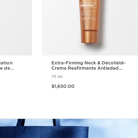
dation
Extra-Firming Neck & Décolleté-
se de
Crema Reafirmante Antiedad
 Gua Sha
para Cuello y Escote con
75 ml
Colágeno y Niacinamida
Precio actual $1,650.00
$1,650.00
da
Vista rápida