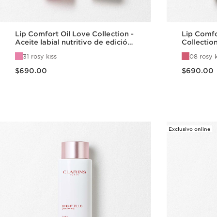
Lip Comfort Oil Love Collection -
Lip Comfo
Aceite labial nutritivo de edición
Collectio
limitada
hidratant
31 rosy kiss
08 rosy k
de edició
Precio actual $690.00
Precio actual $690.00
$690.00
$690.00
Vista rápida
Exclusivo online