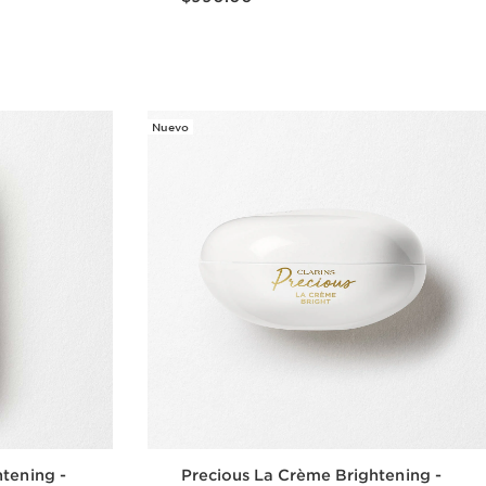
da
Vista rápida
Nuevo
tening -
Precious La Crème Brightening -