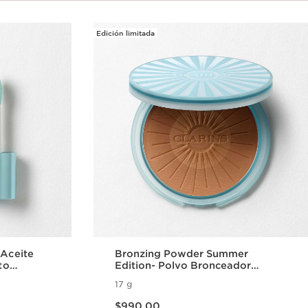
Edición limitada
 Aceite
Bronzing Powder Summer
to
Edition- Polvo Bronceador
edición de verano
17 g
Precio actual $990.00
$990.00