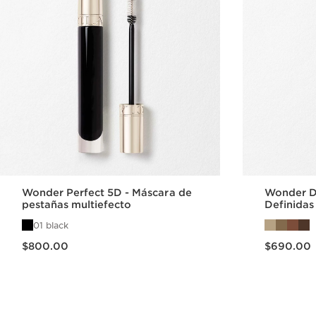
Wonder Perfect 5D - Máscara de
Wonder De
pestañas multiefecto
Definidas
01 black
Precio actual $800.00
Precio actual $690.00
$800.00
$690.00
Vista rápida