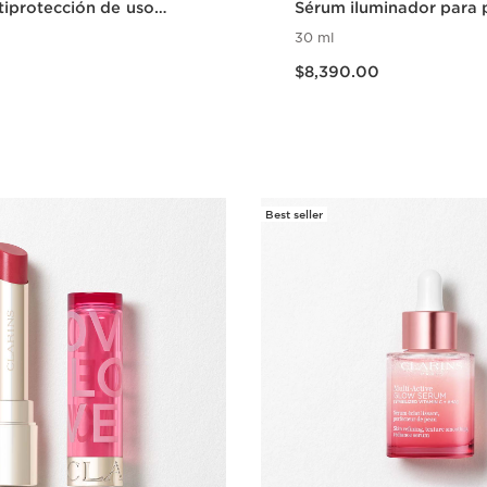
ltiprotección de uso
Sérum iluminador para p
radiante
30 ml
Precio actual $8,390.00
$8,390.00
Vista rápida
Vista rápi
Best seller