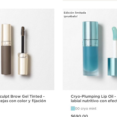
Edición limitada
¡pruébalo!
ulpt Brow Gel Tinted -
Cryo-Plumping Lip Oil -
ejas con color y fijación
labial nutritivo con efec
refrescante
00 cryo mint
Precio actual $690.00
$690.00