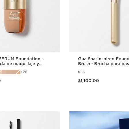
ERUM Foundation -
Gua Sha-Inspired Foun
ida de maquillaje y
Brush - Brocha para ba
to 2 en 1
maquillaje inspirada en
unit
28
0
Precio actual $1,100.00
0
$1,100.00
Vista rápida
Vista rápi