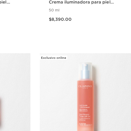
iel
Crema iluminadora para piel
radiante
50 ml
Precio actual $8,390.00
$8,390.00
da
Vista rápida
Exclusivo online