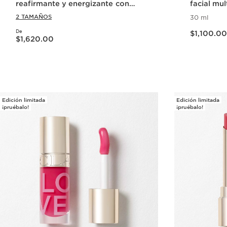
reafirmante y energizante con
facial mu
Colágeno y Nicinamida
diario
2 TAMAÑOS
30 ml
Precio actual $1,100.00
De
Precio actual $1,620.00
$1,100.00
$1,620.00
Vista rápida
Edición limitada
Edición limitada
¡pruébalo!
¡pruébalo!