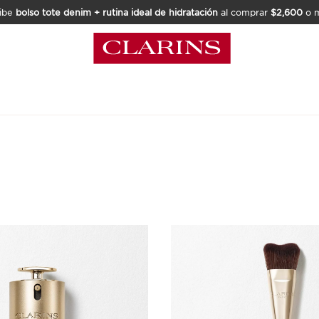
ibe
bolso tote denim + rutina ideal de hidratación
al comprar
$2,600
o m