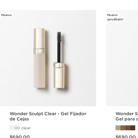
Nuevo
Nuevo
¡pruébalo!
Wonder Sculpt Clear - Gel Fijador
Wonder Sc
de Cejas
Gel para c
00 clear
Precio actual $690.00
Precio actual $690.00
$690.00
$690.00