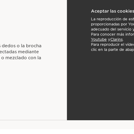
Aceptar las cookie
La reproducción de est
proporcionadas por You
adecuado del servicio y
Para conocer más inform
Youtube
y
Clarins
.
Para reproducir el víd
s dedos o la brocha
clic en la parte de abaj
afectadas mediante
lo o mezclado con la