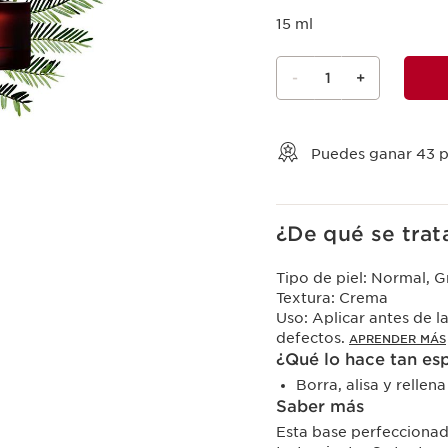
15 ml
-
1
+
Ver mi carrito
Puedes ganar
43
p
¿De qué se trat
Tipo de piel:
Normal, Gr
Textura:
Crema
Uso:
Aplicar antes de l
defectos.
APRENDER MÁS
¿Qué lo hace tan es
Borra, alisa y rellen
Saber más
Esta base perfeccionad