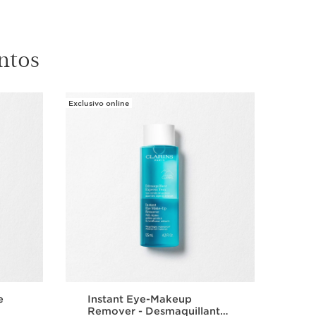
ntos
Exclusivo online
e
Instant Eye-Makeup
Sup
Remover - Desmaquillante
Cr