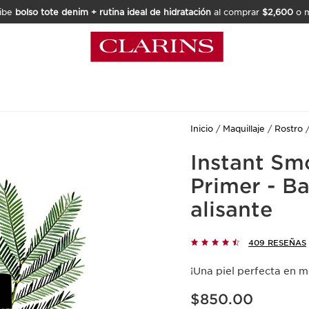
ibe
bolso tote denim + rutina ideal de hidratación
al comprar
$2,600
o m
Inicio
Maquillaje
Rostro
Instant Sm
Primer - B
alisante
409 RESEÑAS
¡Una piel perfecta en 
Precio actual $850.00
$850.00