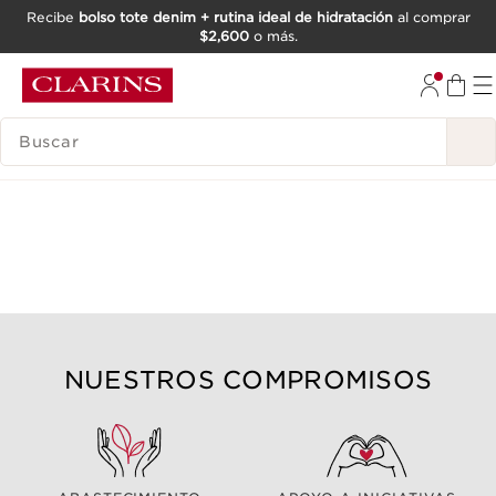
Recibe
bolso tote denim + rutina ideal de hidratación
al comprar
$2,600
o más.
IR AL CONTENIDO
IR AL PIE DE PÁGINA
BUSCAR
NUESTROS COMPROMISOS