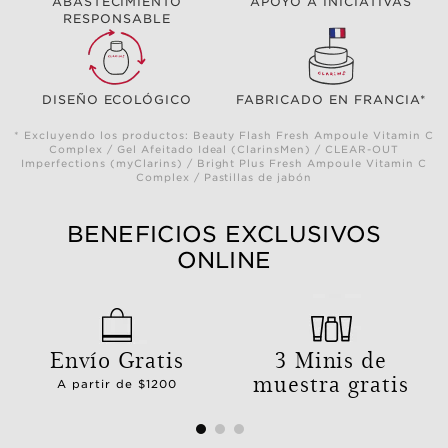
ABASTECIMIENTO
APOYO A INICIATIVAS
RESPONSABLE
DISEÑO ECOLÓGICO
FABRICADO EN FRANCIA*
* Excluyendo los productos: Beauty Flash Fresh Ampoule Vitamin C
Complex / Gel Afeitado Ideal (ClarinsMen) / CLEAR-OUT
Imperfections (myClarins) / Bright Plus Fresh Ampoule Vitamin C
Complex / Pastillas de jabón
BENEFICIOS EXCLUSIVOS
ONLINE
Envío Gratis
3 Minis de
muestra gratis
A partir de $1200