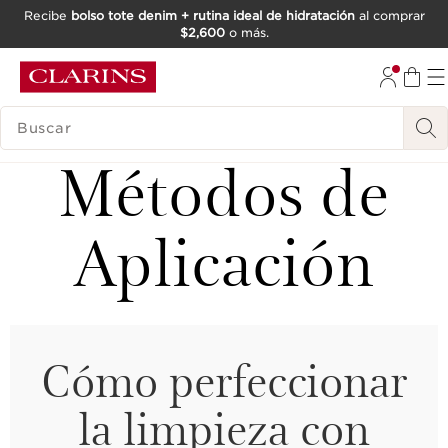
Recibe
bolso tote denim + rutina ideal de hidratación
al comprar
$2,600
o más.
IR AL CONTENIDO
IR AL PIE DE PÁGINA
BUSCAR
Métodos de
Aplicación
Cómo perfeccionar
la limpieza con