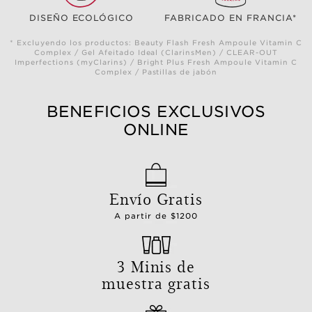
DISEÑO ECOLÓGICO
FABRICADO EN FRANCIA*
* Excluyendo los productos: Beauty Flash Fresh Ampoule Vitamin C
Complex / Gel Afeitado Ideal (ClarinsMen) / CLEAR-OUT
Imperfections (myClarins) / Bright Plus Fresh Ampoule Vitamin C
Complex / Pastillas de jabón
BENEFICIOS EXCLUSIVOS
ONLINE
Envío Gratis
A partir de $1200
3 Minis de
muestra gratis