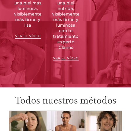
una piel más
una piel
luminosa,
nutrida,
visiblemente
visiblemente
más firme y
más firme y
lisa
luminosa
con tu
VER EL VÍDEO
tratamiento
experto
Clarins
VER EL VÍDEO
Todos nuestros métodos