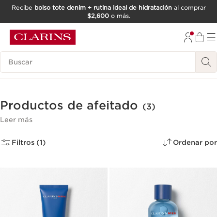
Recibe
bolso tote denim + rutina ideal de hidratación
al comprar
$2,600
o más.
IR AL CONTENIDO
IR AL PIE DE PÁGINA
Buscar
Productos de afeitado
(3)
Leer más
Filtros (1)
Ordenar por