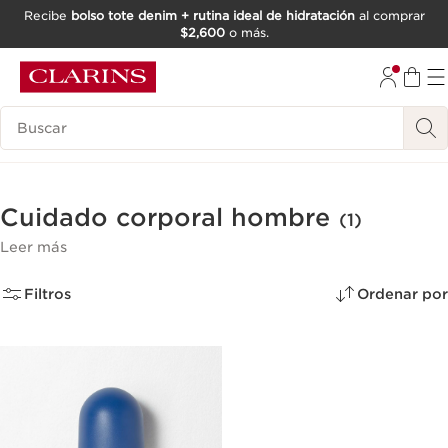
Recibe
bolso tote denim + rutina ideal de hidratación
al comprar
$2,600
o más.
IR AL CONTENIDO
IR AL PIE DE PÁGINA
Buscar
Cuidado corporal hombre
(1)
Leer más
Filtros
Ordenar por