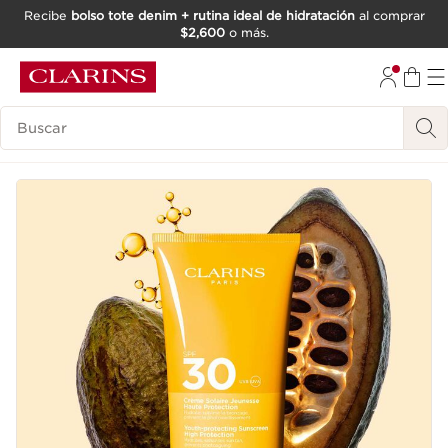
Recibe
bolso tote denim + rutina ideal de hidratación
al comprar
$2,600
o más.
IR AL CONTENIDO
IR AL PIE DE PÁGINA
Buscar