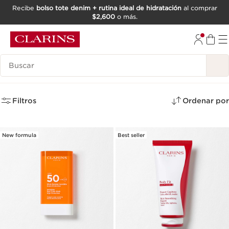
Recibe
bolso tote denim + rutina ideal de hidratación
al comprar
$2,600
o más.
IR AL CONTENIDO
IR AL PIE DE PÁGINA
Buscar
Summer Sale
(22)
Filtros
Ordenar por
New formula
Best seller