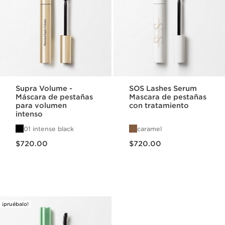
Supra Volume -
SOS Lashes Serum
Máscara de pestañas
Mascara de pestañas
para volumen
con tratamiento
intenso
01 intense black
caramel
Precio actual $720.00
Precio actual $720.00
$720.00
$720.00
¡pruébalo!