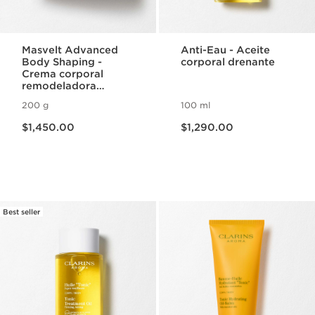
Masvelt Advanced
Anti-Eau - Aceite
Body Shaping -
corporal drenante
Crema corporal
remodeladora
avanzada
200 g
100 ml
Precio actual $1,450.00
Precio actual $1,290.00
$1,450.00
$1,290.00
Best seller