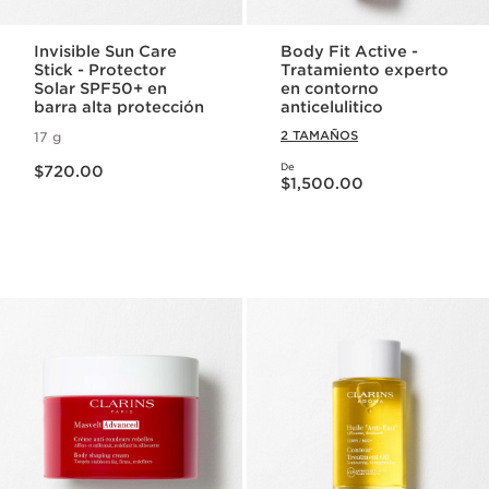
Invisible Sun Care
Body Fit Active -
Stick - Protector
Tratamiento experto
Solar SPF50+ en
en contorno
barra alta protección
anticelulitico
2 TAMAÑOS
17 g
Precio actual $720.00
De
$720.00
Precio actual $1,500.00
$1,500.00