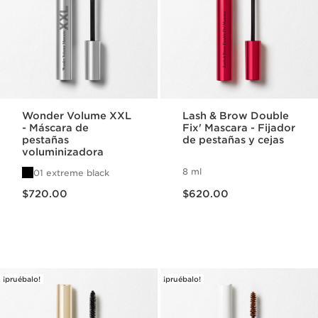
Wonder Volume XXL
Lash & Brow Double
- Máscara de
Fix' Mascara - Fijador
pestañas
de pestañas y cejas
voluminizadora
8 ml
01 extreme black
Precio actual $720.00
Precio actual $620.00
$720.00
$620.00
¡pruébalo!
¡pruébalo!