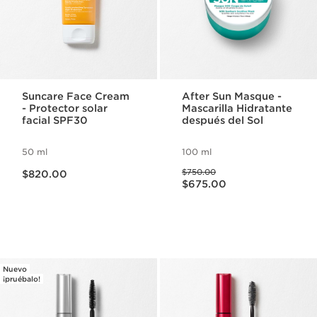
Suncare Face Cream
After Sun Masque -
- Protector solar
Mascarilla Hidratante
facial SPF30
después del Sol
50 ml
100 ml
Precio actual $820.00
Precio anterior $750.00
$750.00
$820.00
Precio actual $675.00
$675.00
Nuevo
¡pruébalo!