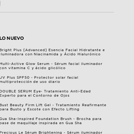
LO NUEVO
Bright Plus [Advanced] Esencia Facial Hidratante e
Iluminadora con Niacinamida y Ácido Hialurónico
Multi-Active Glow Serum - Sérum facial iluminador
con vitamina C y ácido glicólico
UV Plus SPF50 - Protector solar facial
multiprotección de uso diario
DOUBLE SERUM Eye- Tratamiento Anti-Edad
Experto para el Contorno de Ojos
Bust Beauty Firm Lift Gel - Tratamiento Reafirmante
para Busto y Escote con Efecto Lifting
Gua Sha-Inspired Foundation Brush - Brocha para
base de maquillaje inspirada en Gua Sha
Precious Le Sérum Brightening - Sérum iluminador