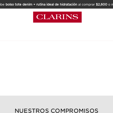
ibe
bolso tote denim + rutina ideal de hidratación
al comprar
$2,600
o m
NUESTROS COMPROMISOS