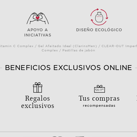
APOYO A
DISEÑO ECOLÓGICO
INICIATIVAS
itamin C Complex / Gel Afeitado Ideal (ClarinsMen) / CLEAR-OUT Imperf
Complex / Pastillas de jabón
BENEFICIOS EXCLUSIVOS ONLINE
Regalos
Tus compras
exclusivos
recompensadas