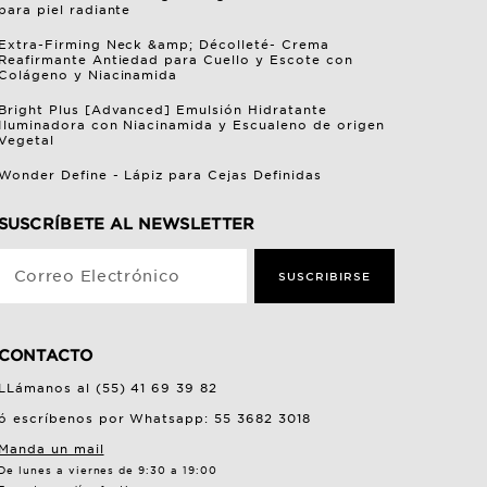
para piel radiante
Extra-Firming Neck &amp; Décolleté- Crema
Reafirmante Antiedad para Cuello y Escote con
Colágeno y Niacinamida
Bright Plus [Advanced] Emulsión Hidratante
Iluminadora con Niacinamida y Escualeno de origen
Vegetal
Wonder Define - Lápiz para Cejas Definidas
SUSCRÍBETE AL NEWSLETTER
Correo Electrónico
SUSCRIBIRSE
CONTACTO
LLámanos al (55) 41 69 39 82
ó escríbenos por Whatsapp: 55 3682 3018
Manda un mail
De lunes a viernes de 9:30 a 19:00