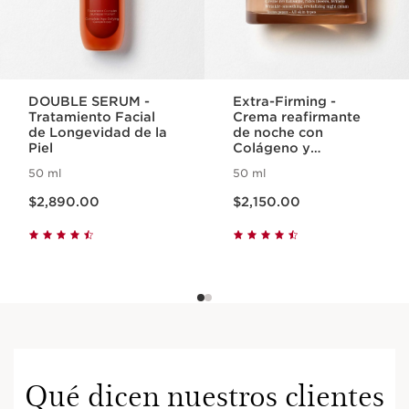
DOUBLE SERUM -
Extra-Firming -
Tratamiento Facial
Crema reafirmante
de Longevidad de la
de noche con
Piel
Colágeno y
Nicinamida, para
50 ml
50 ml
todo tipo de piel
Precio actual $2,890.00
Precio actual $2,150.00
$2,890.00
$2,150.00
Qué dicen nuestros clientes