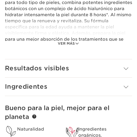
para todo tipo de pieles, combina potentes ingredientes
botánicos con un complejo de ácido hialurónico para
hidratar intensamente la piel durante 8 horas*. Al mismo
tiempo que la renueva y revitaliza. Su fórmula
específica para la edad ayuda a mantener la piel
visiblemente firme y elástica. Además, prepara la piel
para una mejor absorción de los tratamientos que se
VER MÁS
aplican después. Su textura aterciopelada penetra en
profundidad, dejando una piel densa y flexible. Su
frasco de diseño ecológico utiliza, al menos, un 25% de
plástico reciclado.
Resultados visibles
*Test clínico, 25 mujeres
Clarins Plus
Nuestra gama de esencias de tratamiento están
Ingredientes
especialmente formuladas para tratar los problemas
relacionados con la edad, proporcionando a la piel
poderosos extractos vegetales con propiedades
Bueno para la piel, mejor para el
IR AL CONTENIDO
antiedad.
planeta
Naturalidad
Ingredientes
orgánicos.