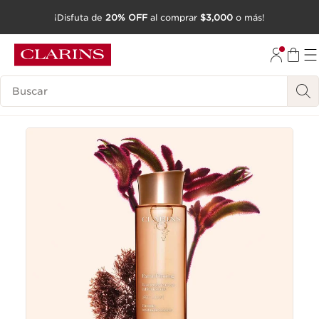
¡Disfuta de
20% OFF
al comprar
$3,000
o más!
IR AL CONTENIDO
IR AL PIE DE PÁGINA
Buscar