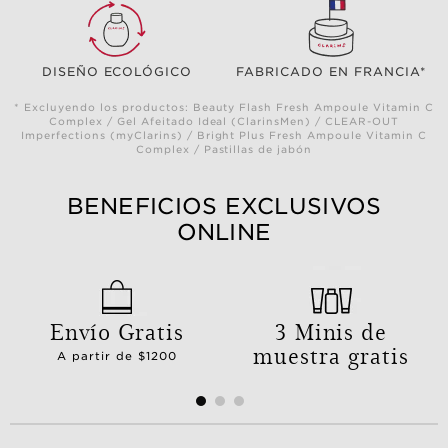
DISEÑO ECOLÓGICO
FABRICADO EN FRANCIA*
* Excluyendo los productos: Beauty Flash Fresh Ampoule Vitamin C
Complex / Gel Afeitado Ideal (ClarinsMen) / CLEAR-OUT
Imperfections (myClarins) / Bright Plus Fresh Ampoule Vitamin C
Complex / Pastillas de jabón
BENEFICIOS EXCLUSIVOS
ONLINE
Envío Gratis
3 Minis de
muestra gratis
A partir de $1200