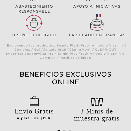
ABASTECIMIENTO
APOYO A INICIATIVAS
RESPONSABLE
DISEÑO ECOLÓGICO
FABRICADO EN FRANCIA*
* Excluyendo los productos: Beauty Flash Fresh Ampoule Vitamin C
Complex / Gel Afeitado Ideal (ClarinsMen) / CLEAR-OUT
Imperfections (myClarins) / Bright Plus Fresh Ampoule Vitamin C
Complex / Pastillas de jabón
BENEFICIOS EXCLUSIVOS
ONLINE
Envío Gratis
3 Minis de
muestra gratis
A partir de $1200