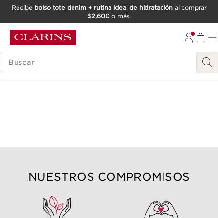
Recibe
bolso tote denim + rutina ideal de hidratación
al comprar
$2,600
o más.
IR AL CONTENIDO
IR AL PIE DE PÁGINA
BUSCAR
NUESTROS COMPROMISOS