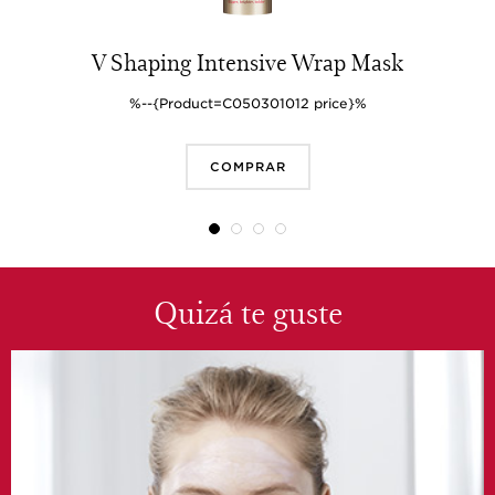
V Shaping Intensive Wrap Mask
%--{Product=C050301012 price}%
COMPRAR
Quizá te guste