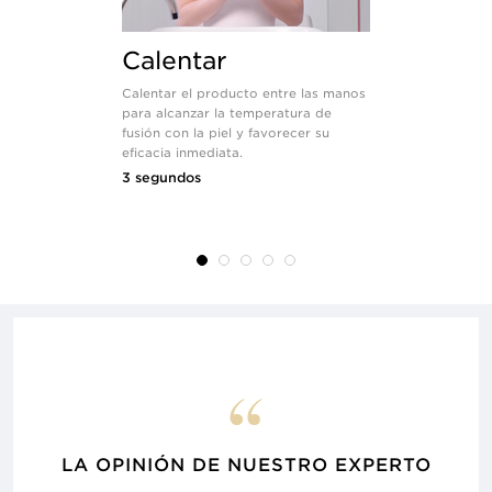
Calentar
Aplica
Calentar el producto entre las manos
Aplicar una
para alcanzar la temperatura de
sobre la par
fusión con la piel y favorecer su
cuello perf
eficacia inmediata.
8 segundo
3 segundos
LA OPINIÓN DE NUESTRO EXPERTO