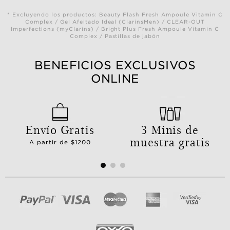
* Excluyendo los productos: Beauty Flash Fresh Ampoule Vitamin C
Complex / Gel Afeitado Ideal (ClarinsMen) / CLEAR-OUT
Imperfections (myClarins) / Bright Plus Fresh Ampoule Vitamin C
Complex / Pastillas de jabón
BENEFICIOS EXCLUSIVOS
ONLINE
Envío Gratis
3 Minis de
muestra gratis
A partir de $1200