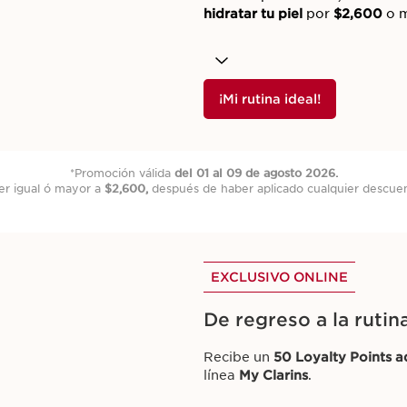
hidratar tu piel
por
$2,600
o 
¡Mi rutina ideal!
*Promoción válida
del 01 al 09 de agosto 2026.
r igual ó mayor a
$2,600,
después de haber aplicado cualquier descue
EXCLUSIVO ONLINE
De regreso a la ruti
Recibe un
50 Loyalty Points a
línea
My Clarins
.