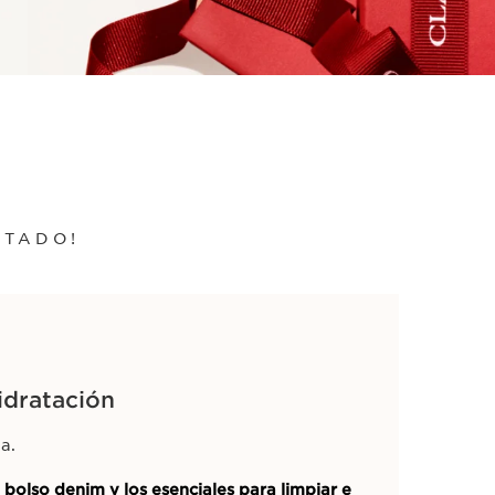
ITADO!
idratación
a.
n
bolso denim y los esenciales para limpiar e