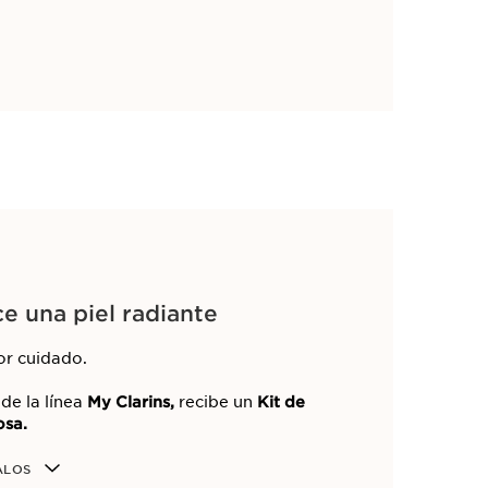
e una piel radiante
r cuidado.
s
de la línea
My Clarins,
recibe un
Kit de
osa.
ALOS