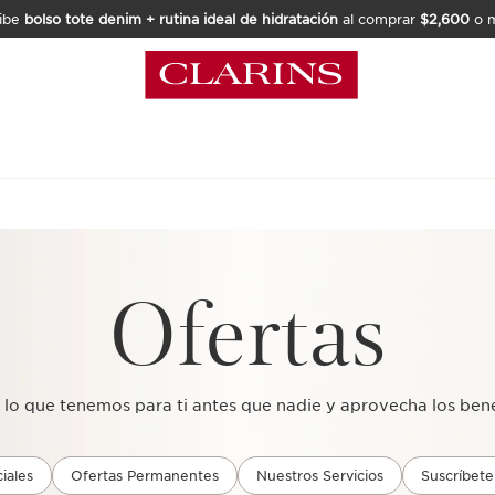
ibe
bolso tote denim + rutina ideal de hidratación
al comprar
$2,600
o m
Ofertas
lo que tenemos para ti antes que nadie y aprovecha los bene
iales
Ofertas Permanentes
Nuestros Servicios
Suscríbete