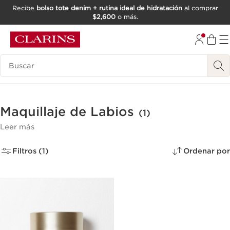
Recibe
bolso tote denim + rutina ideal de hidratación
al comprar
$2,600
o más.
IR AL CONTENIDO
IR AL PIE DE PÁGINA
Buscar
Maquillaje de Labios
(1)
Leer más
Filtros (1)
Ordenar por