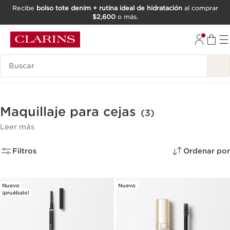
Recibe
bolso tote denim + rutina ideal de hidratación
al comprar
$2,600
o más.
IR AL CONTENIDO
IR AL PIE DE PÁGINA
Buscar
Maquillaje para cejas
(3)
Leer más
Filtros
Ordenar por
Nuevo
Nuevo
¡pruébalo!