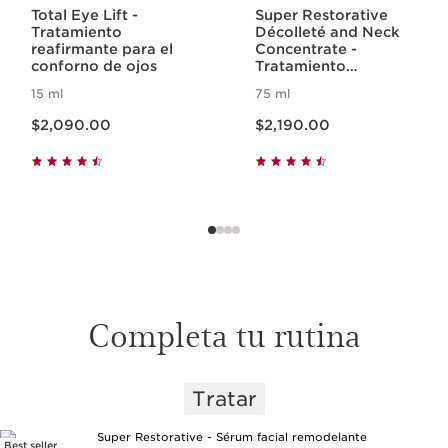
Total Eye Lift -
Super Restorative
Tratamiento
Décolleté and Neck
reafirmante para el
Concentrate -
conforno de ojos
Tratamiento
concentrado para
15 ml
75 ml
Cuello y Escote
Precio actual $2,090.00
Precio actual $2,190.00
$2,090.00
$2,190.00
Completa tu rutina
Tratar
IR AL CONTENIDO
Best seller