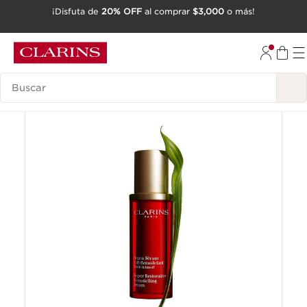
¡Disfuta de
20% OFF
al comprar
$3,000
o más!
IR AL CONTENIDO
IR AL PIE DE PÁGINA
Buscar
Best seller