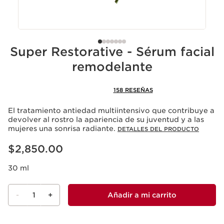
Super Restorative - Sérum facial
remodelante
158 RESEÑAS
El tratamiento antiedad multiintensivo que contribuye a
devolver al rostro la apariencia de su juventud y a las
mujeres una sonrisa radiante.
DETALLES DEL PRODUCTO
Precio actual $2,850.00
$2,850.00
30 ml
-
1
+
Añadir a mi carrito
Ver mi carrito