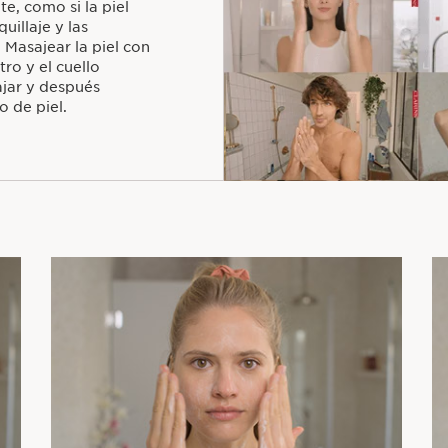
te, como si la piel
uillaje y las
 Masajear la piel con
tro y el cuello
ajar y después
o de piel.