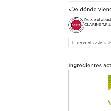
espuma fina.
¿De dónde viene
Desde el abast
CLARINS T.R.U.
Ingrese el código d
Ingredientes act
IR AL CONTENIDO