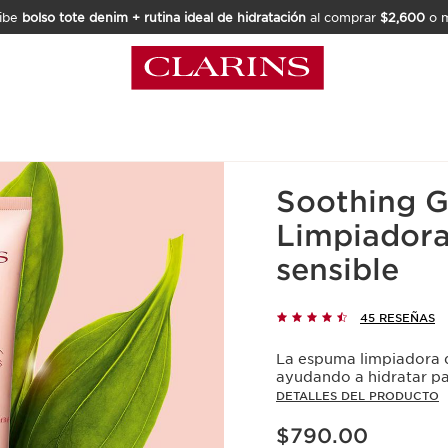
ibe
bolso tote denim + rutina ideal de hidratación
al comprar
$2,600
o m
Inicio
Rostro
Rostro
Li
Soothing G
Limpiadora
sensible
45 RESEÑAS
La espuma limpiadora q
ayudando a hidratar par
DETALLES DEL PRODUCTO
Precio actual $790.00
$790.00