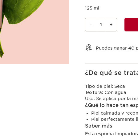
125 ml
-
1
+
Ver mi carrito
Puedes ganar
40
p
¿De qué se trat
Tipo de piel:
Seca
Textura:
Con agua
Uso:
Se aplica por la m
¿Qué lo hace tan es
Piel calmada y reco
Piel perfectamente l
Saber más
Esta espuma limpiadora