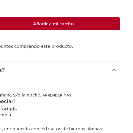
Añadir a mi carrito
untos comprando este producto.
a?
añana y/o la noche.
APRENDER MÁS
pecial?
nfortada
impia
, enriquecida con extractos de hierbas alpinas