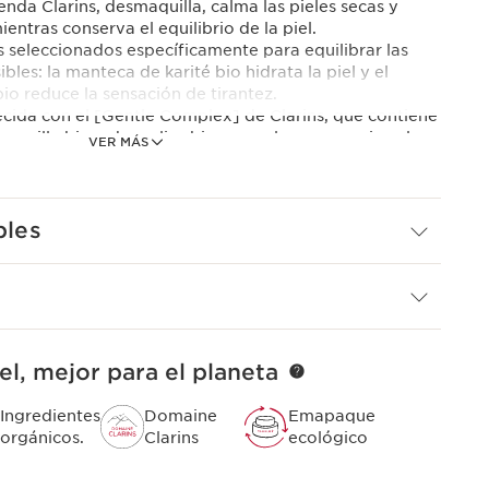
nda Clarins, desmaquilla, calma las pieles secas y
entras conserva el equilibrio de la piel.
s seleccionados específicamente para equilibrar las
bles: la manteca de karité bio hidrata la piel y el
o reduce la sensación de tirantez.
ecida con el [Gentle Complex] de Clarins, que contiene
marilla bio y de melisa bio que calman y suavizan la
VER MÁS
 de semilla de moringa limita la adherencia de
.
bles
ortante que se transforma en una suave espuma fina.
ambiental, Clarins ha rediseñado este producto con un
ias a su cápsula más ligera.
ncia natural
arins
s de genciana amarilla bio y melisa bio procedentes
el, mejor para el planeta
 seleccionados cuidadosamente para transmitir el
os Alpes.
Ingredientes
Domaine
Emapaque
uavizar la piel.
orgánicos.
Clarins
ecológico
 reconfortante que se transforma en una suave