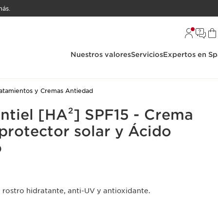
ás.
Nuestros valores
Servicios
Expertos en Sp
atamientos y Cremas Antiedad
ntiel [HA²] SPF15 - Crema
protector solar y Ácido
o
 rostro hidratante, anti-UV y antioxidante.