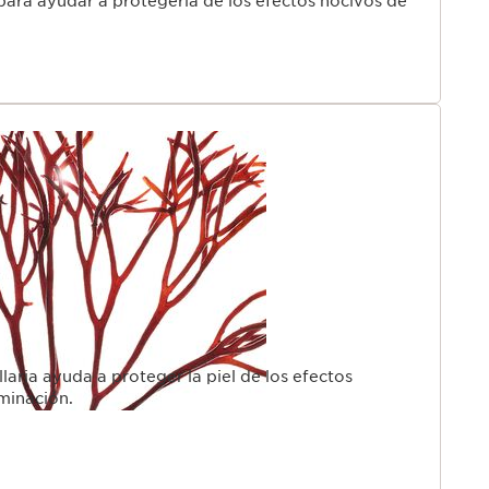
 para ayudar a protegerla de los efectos nocivos de
llaria ayuda a proteger la piel de los efectos
minación.