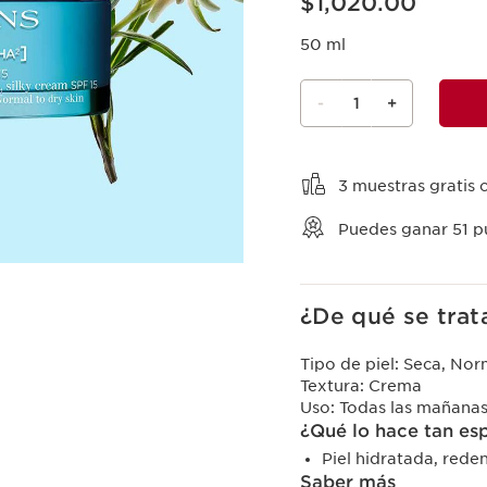
$1,020.00
50 ml
-
1
+
Ver mi carrito
3 muestras gratis 
Puedes ganar
51
pu
¿De qué se trat
Tipo de piel:
Seca, Nor
Textura:
Crema
Uso:
Todas las mañana
¿Qué lo hace tan es
Piel hidratada, rede
Saber más