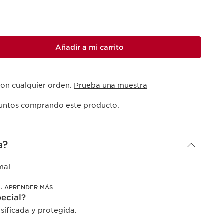
Añadir a mi carrito
con cualquier orden.
Prueba una muestra
ntos comprando este producto.
a?
mal
s.
APRENDER MÁS
pecial?
nsificada y protegida.