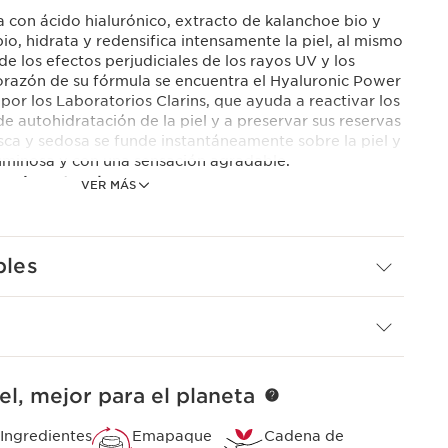
 con ácido hialurónico, extracto de kalanchoe bio y
io, hidrata y redensifica intensamente la piel, al mismo
e los efectos perjudiciales de los rayos UV y los
 corazón de su fórmula se encuentra el Hyaluronic Power
or los Laboratorios Clarins, que ayuda a reactivar los
 autohidratación de la piel y a preservar sus reservas
sca y sedosa se funde instantáneamente sobre la piel y
, luminosa y con una sensación agradable.
ncia natural
VER MÁS
plex
hidratante y redensificante, los Laboratorios Clarins
era vez un dúo exclusivo de ácidos hialurónicos
bles
eso molecular con extracto de kalanchoe bio.
0 segundos*. * Test realizado con 110 mujeres
 aplicar la Crème Désaltérante SPF 15.
el, mejor para el planeta
Ingredientes
Emapaque
Cadena de