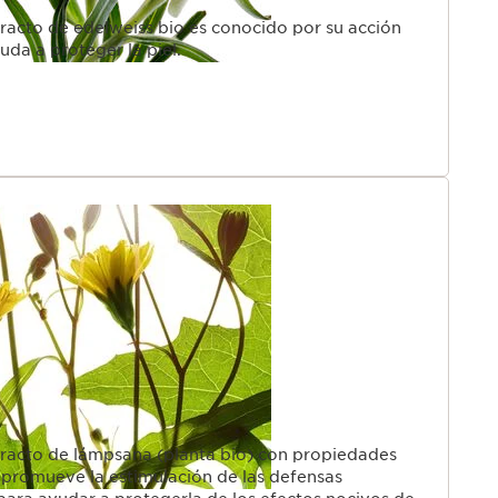
tracto de edelweiss bio es conocido por su acción
uda a proteger la piel.
tracto de lámpsana (planta bio) con propiedades
s promueve la estimulación de las defensas