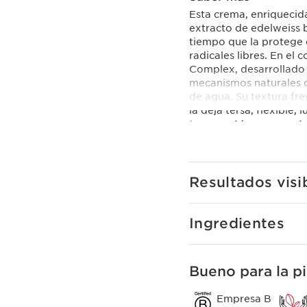
Esta crema, enriquecida
extracto de edelweiss b
tiempo que la protege d
radicales libres. En el
Complex, desarrollado p
mecanismos naturales de
de agua. Su textura fre
la deja tersa, flexible
Innovación y experie
Hyaluronic Power Com
Para una triple acción 
han combinado por prim
Resultados visi
[HA2] de bajo y alto p
Clarins Plus
Piel redensificada en 6
Ingredientes
60 segundos después de
Bueno para la pi
Empresa B