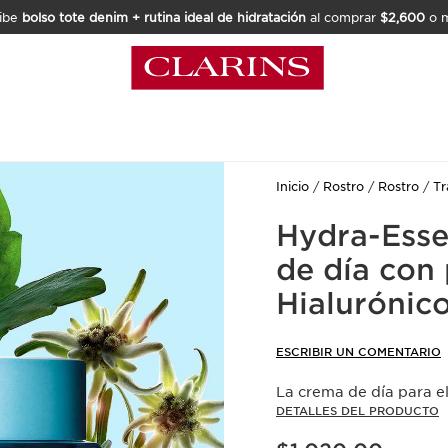
ibe
bolso tote denim + rutina ideal de hidratación
al comprar
$2,600
o m
Inicio
Rostro
Rostro
Tr
Hydra-Esse
de día con 
Hialurónic
ESCRIBIR UN COMENTARIO
La crema de día para el
DETALLES DEL PRODUCTO
Precio actual $1,020.00