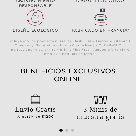
ABASTECIMIENTO
APOYO A INICIATIVAS
RESPONSABLE
DISEÑO ECOLÓGICO
FABRICADO EN FRANCIA*
* Excluyendo los productos: Beauty Flash Fresh Ampoule Vitamin C
Complex / Gel Afeitado Ideal (ClarinsMen) / CLEAR-OUT
Imperfections (myClarins) / Bright Plus Fresh Ampoule Vitamin C
Complex / Pastillas de jabón
BENEFICIOS EXCLUSIVOS
ONLINE
Envío Gratis
3 Minis de
muestra gratis
A partir de $1200