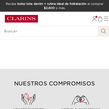
Recibe
bolso tote denim + rutina ideal de hidratación
al comprar
$2,600
o más.
IR AL CONTENIDO
IR AL PIE DE PÁGINA
BUSCAR
NUESTROS COMPROMISOS