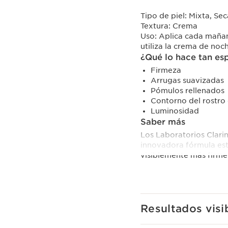
Tipo de piel:
Mixta, Sec
Textura:
Crema
Uso:
Aplica cada mañan
utiliza la crema de noc
¿Qué lo hace tan es
Firmeza
Arrugas suavizadas
Pómulos rellenados
Contorno del rostro
Luminosidad
Saber más
Los Laboratorios Clari
innovadora fórmula est
visiblemente más firme 
Una crema de día reafi
[COLLAGEN]3 TECHNOLO
colágeno, gracias a su 
- Polipéptido de colág
Resultados visi
- Extracto de pacana.
- Extracto de Mitracarp