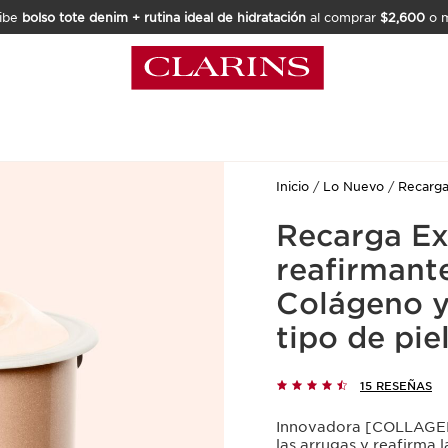
ibe
bolso tote denim + rutina ideal de hidratación
al comprar
$2,600
o m
Inicio
Lo Nuevo
Recarga
Recarga Ex
reafirmant
Colágeno y
tipo de pie
15 RESEÑAS
Innovadora [COLLAGEN]
las arrugas y reafirma l