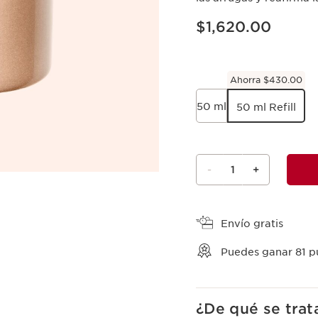
Precio actual $1,620.00
$1,620.00
Ahorra $430.00
50 ml
50 ml Refill
-
1
+
Ver mi carrito
Envío gratis
Puedes ganar
81
pu
¿De qué se trat