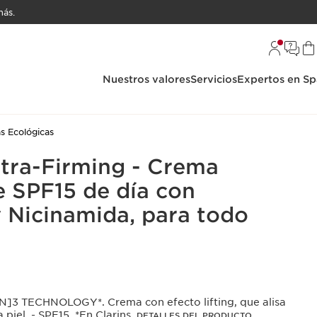
ás.
Nuestros valores
Servicios
Expertos en Sp
s Ecológicas
tra-Firming - Crema
e SPF15 de día con
 Nicinamida, para todo
l
3 TECHNOLOGY*. Crema con efecto lifting, que alisa
a piel. - SPF15. *En Clarins.
DETALLES DEL PRODUCTO