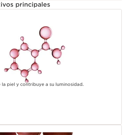
ivos principales
 aumenta un 53%*.
ntes fotoenvejecidos, midiendo la cantidad de
d bien estructurado.
o es la proteína clave para mantener la juventud y
artir de los 25 años, las reservas de colágeno comienzan
orios Clarins, con más de 45 años de experiencia en
lución innovadora para combatir los signos visibles de
en la piel. Esta fórmula única ayuda lograr una
rejuvenecida en tu piel.
 la piel y contribuye a su luminosidad.