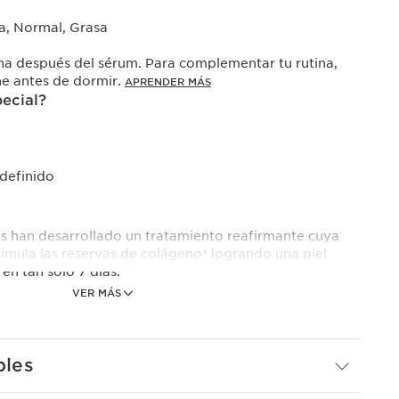
a, Normal, Grasa
a después del sérum. Para complementar tu rutina,
he antes de dormir.
APRENDER MÁS
pecial?
 definido
ns han desarrollado un tratamiento reafirmante cuya
imula las reservas de colágeno* logrando una piel
en tan sólo 7 días.**
VER MÁS
rmante de nueva generación. Su exclusiva***
GY1 actúa de forma más específica sobre el
potente trío de activos.
eno.
bles
us.