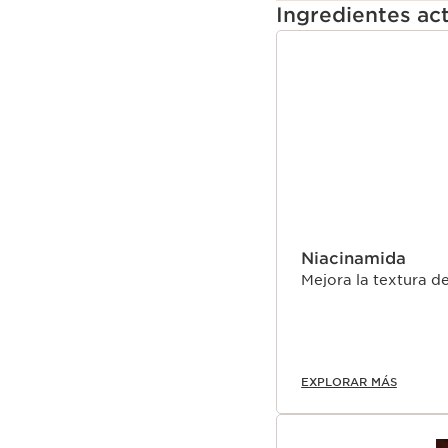
Ingredientes act
El colágeno de la piel
IR AL CONTENIDO
* Test ex vivo en expla
colágeno de alta calida
Clarins Plus
¿Sabias que? El colágen
firmeza de la piel. A p
a disminuir.Los Laborat
firmeza, ofrecen una so
la pérdida de colágeno 
apariencia más firme y 
Niacinamida
Mejora la textura de
EXPLORAR MÁS