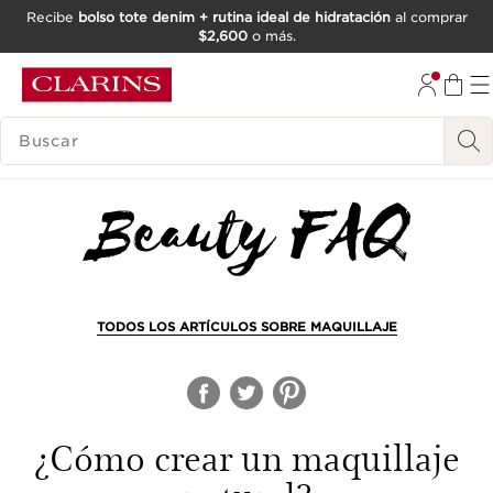
Recibe
bolso tote denim + rutina ideal de hidratación
al comprar
$2,600
o más.
IR AL CONTENIDO
IR AL PIE DE PÁGINA
BUSCAR
TODOS LOS ARTÍCULOS SOBRE MAQUILLAJE
¿Cómo crear un maquillaje