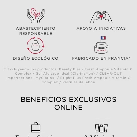
ABASTECIMIENTO
APOYO A INICIATIVAS
RESPONSABLE
DISEÑO ECOLÓGICO
FABRICADO EN FRANCIA*
* Excluyendo los productos: Beauty Flash Fresh Ampoule Vitamin C
Complex / Gel Afeitado Ideal (ClarinsMen) / CLEAR-OUT
Imperfections (myClarins) / Bright Plus Fresh Ampoule Vitamin C
Complex / Pastillas de jabón
BENEFICIOS EXCLUSIVOS
ONLINE