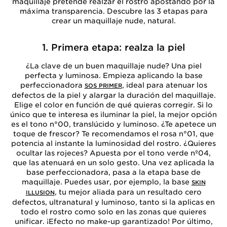
maquillaje pretende realzar el rostro apostando por la
máxima transparencia. Descubre las 3 etapas para
crear un maquillaje nude, natural.
1. Primera etapa: realza la piel
¿La clave de un buen maquillaje nude? Una piel
perfecta y luminosa. Empieza aplicando la base
perfeccionadora
, ideal para atenuar los
SOS PRIMER
defectos de la piel y alargar la duración del maquillaje.
Elige el color en función de qué quieras corregir. Si lo
único que te interesa es iluminar la piel, la mejor opción
es el tono n°00, translúcido y luminoso. ¿Te apetece un
toque de frescor? Te recomendamos el rosa n°01, que
potencia al instante la luminosidad del rostro. ¿Quieres
ocultar las rojeces? Apuesta por el tono verde nº04,
que las atenuará en un solo gesto. Una vez aplicada la
base perfeccionadora, pasa a la etapa base de
maquillaje. Puedes usar, por ejemplo, la base
SKIN
, tu mejor aliada para un resultado cero
ILLUSION
defectos, ultranatural y luminoso, tanto si la aplicas en
todo el rostro como solo en las zonas que quieres
unificar. ¡Efecto no make-up garantizado! Por último,