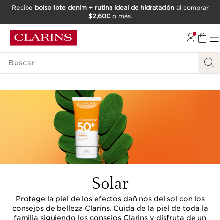
Recibe
bolso tote denim + rutina ideal de hidratación
al comprar
$2,600
o más.
IR AL CONTENIDO
IR AL PIE DE PÁGINA
BUSCAR
Solar
Protege la piel de los efectos dañinos del sol con los
consejos de belleza Clarins. Cuida de la piel de toda la
familia siguiendo los consejos Clarins y disfruta de un