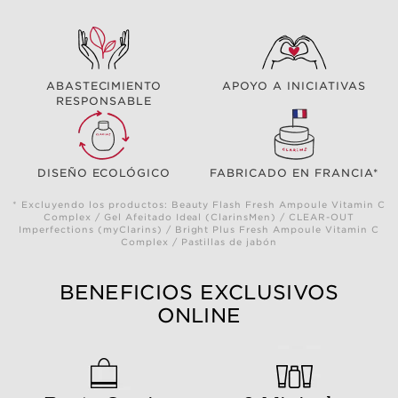
ABASTECIMIENTO
APOYO A INICIATIVAS
RESPONSABLE
DISEÑO ECOLÓGICO
FABRICADO EN FRANCIA*
* Excluyendo los productos: Beauty Flash Fresh Ampoule Vitamin C
Complex / Gel Afeitado Ideal (ClarinsMen) / CLEAR-OUT
Imperfections (myClarins) / Bright Plus Fresh Ampoule Vitamin C
Complex / Pastillas de jabón
BENEFICIOS EXCLUSIVOS
ONLINE