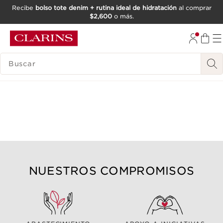
Recibe
bolso tote denim + rutina ideal de hidratación
al comprar
$2,600
o más.
IR AL CONTENIDO
IR AL PIE DE PÁGINA
BUSCAR
NUESTROS COMPROMISOS