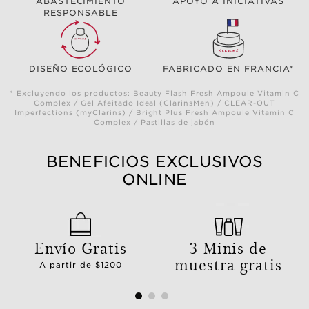
ABASTECIMIENTO
APOYO A INICIATIVAS
RESPONSABLE
DISEÑO ECOLÓGICO
FABRICADO EN FRANCIA*
* Excluyendo los productos: Beauty Flash Fresh Ampoule Vitamin C
Complex / Gel Afeitado Ideal (ClarinsMen) / CLEAR-OUT
Imperfections (myClarins) / Bright Plus Fresh Ampoule Vitamin C
Complex / Pastillas de jabón
BENEFICIOS EXCLUSIVOS
ONLINE
Envío Gratis
3 Minis de
muestra gratis
A partir de $1200