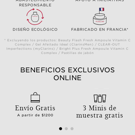
RESPONSABLE
DISEÑO ECOLÓGICO
FABRICADO EN FRANCIA*
* Excluyendo los productos: Beauty Flash Fresh Ampoule Vitamin C
Complex / Gel Afeitado Ideal (ClarinsMen) / CLEAR-OUT
Imperfections (myClarins) / Bright Plus Fresh Ampoule Vitamin C
Complex / Pastillas de jabón
BENEFICIOS EXCLUSIVOS
ONLINE
Envío Gratis
3 Minis de
muestra gratis
A partir de $1200