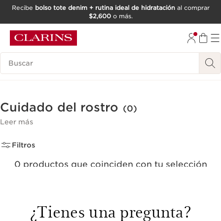
Recibe
bolso tote denim + rutina ideal de hidratación
al comprar
$2,600
o más.
IR AL CONTENIDO
IR AL PIE DE PÁGINA
Buscar
Cuidado del rostro
(0)
Leer más
Filtros
0 productos que coinciden con tu selección
Quitar todos los filtros
¿Tienes una pregunta?