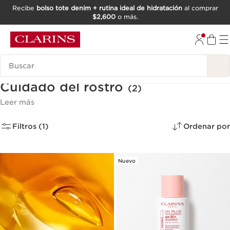
Recibe
bolso tote denim + rutina ideal de hidratación
al comprar
$2,600
o más.
IR AL CONTENIDO
IR AL PIE DE PÁGINA
Buscar
Cuidado del rostro
(2)
Leer más
Filtros (1)
Ordenar por
Nuevo