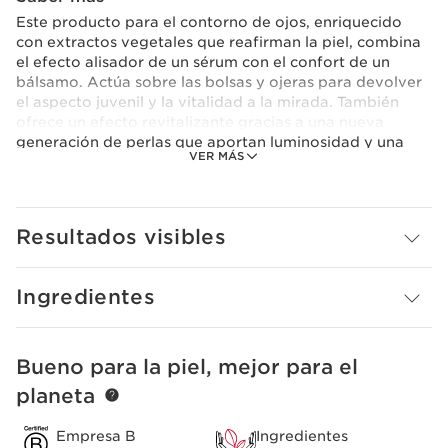
Este producto para el contorno de ojos, enriquecido
con extractos vegetales que reafirman la piel, combina
el efecto alisador de un sérum con el confort de un
bálsamo. Actúa sobre las bolsas y ojeras para devolver
el aspecto juvenil y la vitalidad a la mirada. También
ofrece un efecto revitalizante gracias a una nueva
generación de perlas que aportan luminosidad y una
VER MÁS
textura alisadora. Tiene un discreto aroma a rosa y
camelia, que deja en la piel una agradable sensación de
frescor y suavidad.
Resultados visibles
Ingredientes
Bueno para la piel, mejor para el
IR AL CONTENIDO
planeta
Empresa B
Ingredientes