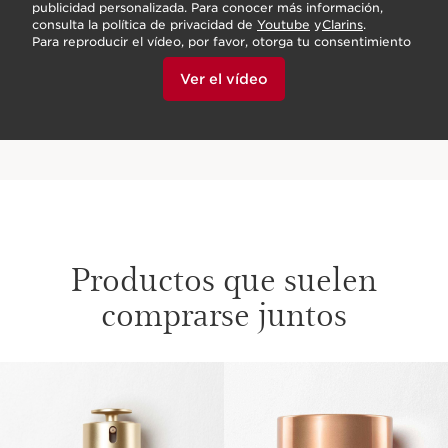
publicidad personalizada. Para conocer más información,
consulta la política de privacidad de
Youtube
y
Clarins
.
Para reproducir el vídeo, por favor, otorga tu consentimiento
dando clic en la parte de abajo.
Ver el vídeo
Productos que suelen
comprarse juntos
IR AL CONTENIDO