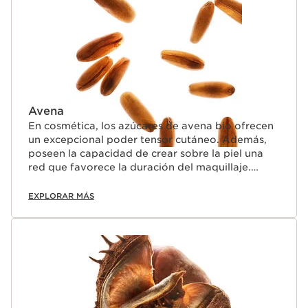
Avena
En cosmética, los azúcares de avena bio ofrecen
un excepcional poder tensor cutáneo. Además,
poseen la capacidad de crear sobre la piel una
red que favorece la duración del maquillaje.
Asimismo, contribuyen a reforzar las pestañas de
forma natural.
EXPLORAR MÁS