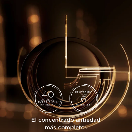
40
PROTEGIDO
POR
6
AÑOS DE
EXPERIENCIA
ANTIEDAD
PATENTES
2
El concentrado antiedad
más completo
.
1