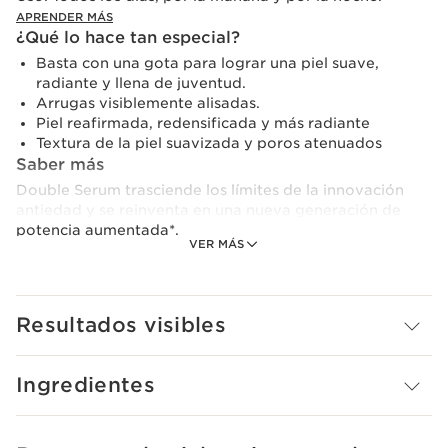
APRENDER MÁS
¿Qué lo hace tan especial?
Basta con una gota para lograr una piel suave,
radiante y llena de juventud.
Arrugas visiblemente alisadas.
Piel reafirmada, redensificada y más radiante
Textura de la piel suavizada y poros atenuados
Saber más
Double Serum trasciende los límites de la innovación
antiedad y se reinventa en una nueva generación de
potencia aumentada*.
VER MÁS
Su doble fórmula única, con un 95% de ingredientes de
origen natural, combina 22 potentes extractos de
plantas, entre ellos el icónico extracto de cúrcuma,
Resultados visibles
con 5 nuevas moléculas activas puras, para estimular
las 5 funciones vitales de la piel.
Ingredientes
Su innovadora tecnología Epi-ageing Defense, inspirada
en la ciencia de la epigenética, actúa sobre los signos
del envejecimiento causados por el estilo de vida.