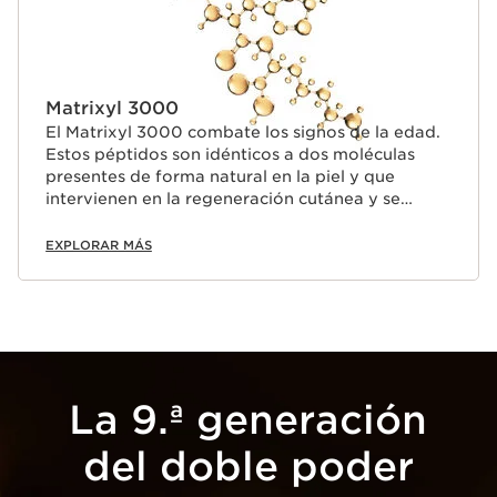
Matrixyl 3000
El Matrixyl 3000 combate los signos de la edad.
Estos péptidos son idénticos a dos moléculas
presentes de forma natural en la piel y que
intervienen en la regeneración cutánea y se
combinan con palmitoil natural para optimizar su
biodisponibilidad.
EXPLORAR MÁS
La 9.ª generación
del doble poder