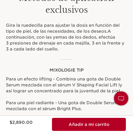
exclusivos
Gira la ruedecilla para ajustar la dosis en función del
tipo de piel, de las necesidades, de los deseos.A
continuación, con las yemas de los dedos, efectúa
3 presiones de drenaje en cada mejilla, 3 en la frente y
3 a cada lado del cuello.
MIXOLOGIE TIP
Para un efecto lifting - Combina una gota de Double
Serum mezclada con el sérum V Shaping Facial Lift ly
así lograr un concentrado para la juventud de la piel.
Para una piel radiante - Una gota de Double Serum
mezclada con el sérum Bright Plus.
Precio actual $2,890.00
Para una piel luminosa - Combina con una gota de
$2,890.00
Añadir a mi carrito
Double Serum con la base de maquillaje Skin Illusion y
consigue una piel perfecta al instante.