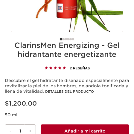
ClarinsMen Energizing - Gel
hidrantante energetizante
2 RESEÑAS
Descubre el gel hidratante diseñado especialmente para
revitalizar la piel de los hombres, dejándola tonificada y
llena de vitalidad.
DETALLES DEL PRODUCTO
Precio actual $1,200.00
$1,200.00
50 ml
-
1
+
Añadir a mi carrito