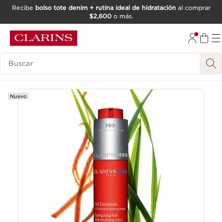
Recibe
bolso tote denim + rutina ideal de hidratación
al comprar
$2,600
o más.
IR AL CONTENIDO
IR AL PIE DE PÁGINA
Buscar
Nuevo