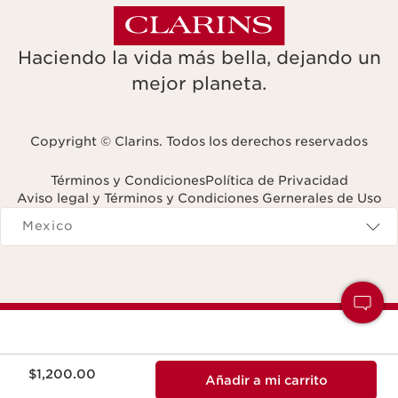
Haciendo la vida más bella, dejando un
mejor planeta.
Copyright © Clarins. Todos los derechos reservados
Términos y Condiciones
Política de Privacidad
Aviso legal y Términos y Condiciones Gernerales de Uso
Navigates to
Mexico
Precio actual $1,200.00
$1,200.00
Añadir a mi carrito