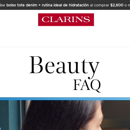
ibe
bolso tote denim + rutina ideal de hidratación
al comprar
$2,600
o m
Beauty
FAQ