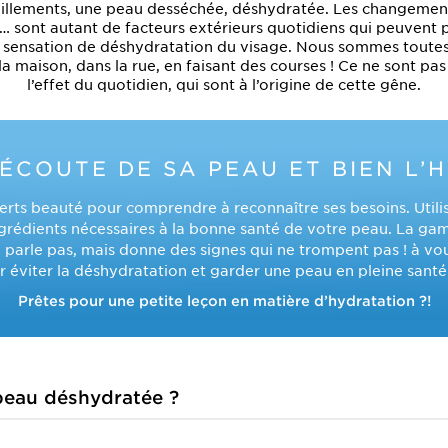
raillements, une peau desséchée, déshydratée. Les changements
tion… sont autant de facteurs extérieurs quotidiens qui peuvent 
sensation de déshydratation du visage. Nous sommes toutes 
la maison, dans la rue, en faisant des courses ! Ce ne sont pa
l’effet du quotidien, qui sont à l’origine de cette gêne.
’ÉCOUTE DE SA PEAU ET BIEN L’
perts beauté pour comprendre à reconnaître ses besoins. Utilis
ngrédients nécessaires à la bonne santé de votre peau. La gam
 parle pas, mais donne des signes qui ne trompent pas ! à v
 éviter la déshydratation et garder une peau en pleine santé
Prêtes pour une petite leçon en matière d’hydratation ?!
eau déshydratée ?