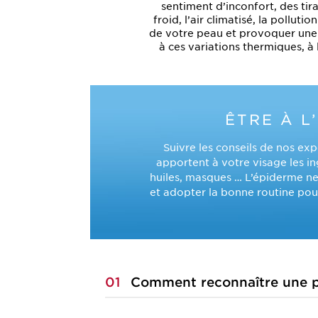
sentiment d’inconfort, des ti
froid, l’air climatisé, la pollu
de votre peau et provoquer une 
à ces variations thermiques, à 
ÊTRE À L
Suivre les conseils de nos ex
apportent à votre visage les i
huiles, masques … L’épiderme ne
et adopter la bonne routine pour
01
Comment reconnaître une p