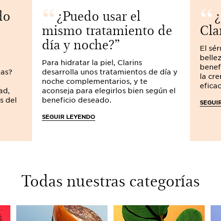
laisser poser toute la nuit.
do
¿Puedo usar el
mismo tratamiento de
Cla
Pour compléter ce program
Lèvres
à la cire de lotus ble
día y noche?
de son film nourrissant, et 
El sér
couleur rosé.
bellez
Para hidratar la piel, Clarins
benef
gas?
desarrolla unos tratamientos de día y
Une touche de maquillage C
la cr
noche complementarios, y te
jusqu’au bout des lèvres !
eficac
ad,
aconseja para elegirlos bien según el
s del
beneficio deseado.
SEGUI
Dernier conseil, l’été comme
d’eau par jour !
N’attendez p
SEGUIR LEYENDO
corps. à l’intérieur, comme 
montre tous les signes de bi
marques, prêtes, hydratez !
Todas nuestras categorías