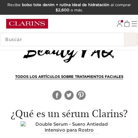
Recibe
bolso tote denim + rutina ideal de hidratación
al comprar
$2,600
o más.
IR AL CONTENIDO
IR AL PIE DE PÁGINA
BUSCAR
TODOS LOS ARTÍCULOS SOBRE TRATAMIENTOS FACIALES
¿Qué es un sérum Clarins?