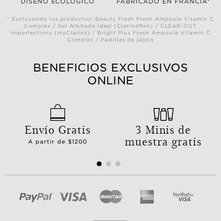
DISEÑO ECOLÓGICO
FABRICADO EN FRANCIA*
* Excluyendo los productos: Beauty Flash Fresh Ampoule Vitamin C
Complex / Gel Afeitado Ideal (ClarinsMen) / CLEAR-OUT
Imperfections (myClarins) / Bright Plus Fresh Ampoule Vitamin C
Complex / Pastillas de jabón
BENEFICIOS EXCLUSIVOS
ONLINE
Envío Gratis
3 Minis de
muestra gratis
A partir de $1200