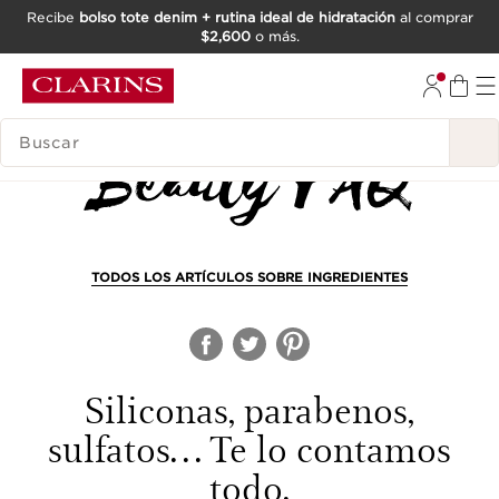
Recibe
bolso tote denim + rutina ideal de hidratación
al comprar
$2,600
o más.
IR AL CONTENIDO
IR AL PIE DE PÁGINA
BUSCAR
TODOS LOS ARTÍCULOS SOBRE INGREDIENTES
Siliconas, parabenos,
sulfatos… Te lo contamos
todo.