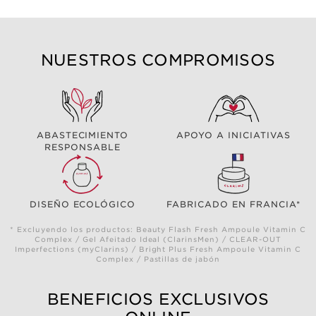
NUESTROS COMPROMISOS
ABASTECIMIENTO
APOYO A INICIATIVAS
RESPONSABLE
DISEÑO ECOLÓGICO
FABRICADO EN FRANCIA*
* Excluyendo los productos: Beauty Flash Fresh Ampoule Vitamin C
Complex / Gel Afeitado Ideal (ClarinsMen) / CLEAR-OUT
Imperfections (myClarins) / Bright Plus Fresh Ampoule Vitamin C
Complex / Pastillas de jabón
BENEFICIOS EXCLUSIVOS