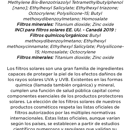
Methylene Bis-Benzotriazolyl Tetramethylbutylphenol
[nano]; Ethylhexyl Salicylate; Ethylhexyl triazone;
Octocrylene; Polysilicone-15; Butyl
methoxydibenzoylmetano; Homosalate
Filtros minerales:
Titanium dioxide; Zinc oxide
INCI para filtros solares EE. UU. - Canadá 2019 :
Filtros químicos/orgánicos:
Butyl
methoxydibenzoylmetano; Ethylhexyl
methoxycinnamate; Ethylhexyl Salicylate; Polysilicone-
15; Homosalate; Octocrylene
Filtros minerales:
Titanium dioxide; Zinc oxide
Los filtros solares son una gran familia de ingredientes
capaces de proteger la piel de los efectos dañinos de
los rayos solares UVA y UVB. Existentes en las formas
química (llamada también orgánica) y mineral,
cumplen una función de salud pública capital como
componentes esenciales de los productos protectores
solares. La elección de los filtros solares de nuestros
productos cosméticos respeta las listas oficiales de
filtros autorizados por las múltiples normativas
internacionales. Estas listas oficiales, aunque varían
según los países, se establecen a partir de estudios
científicos numerosos y regulares que validan su