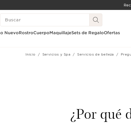
Rec
IR AL CONTENIDO
BUSCAR
IR AL PIE DE PÁGINA
Lo Nuevo
Rostro
Cuerpo
Maquillaje
Sets de Regalo
Ofertas
Inicio
Servicios y Spa
Servicios de belleza
Pregu
¿Por qué d