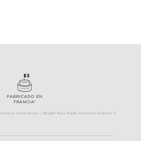
FABRICADO EN
FRANCIA*
ections (myClarins) / Bright Plus Fresh Ampoule Vitamin C