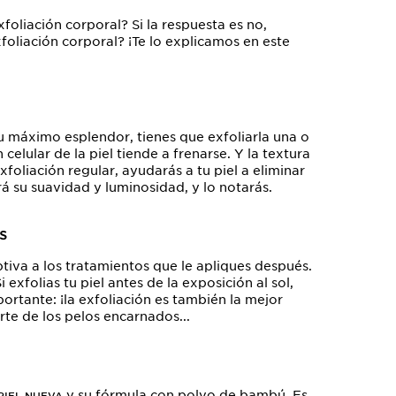
exfoliación corporal? Si la respuesta es no,
foliación corporal? ¡Te lo explicamos en este
su máximo esplendor, tienes que exfoliarla una o
celular de la piel tiende a frenarse. Y la textura
oliación regular, ayudarás a tu piel a eliminar
á su suavidad y luminosidad, y lo notarás.
s
ptiva a los tratamientos que le apliques después.
exfolias tu piel antes de la exposición al sol,
ortante: ¡la exfoliación es también la mejor
rte de los pelos encarnados...
y su fórmula con polvo de bambú. Es