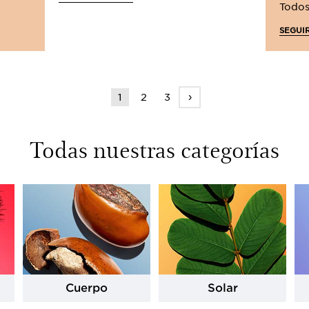
Todos
SEGUI
›
1
2
3
Todas nuestras categorías
Cuerpo
Solar