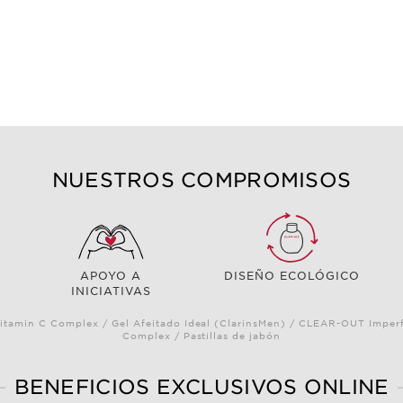
NUESTROS COMPROMISOS
APOYO A
DISEÑO ECOLÓGICO
INICIATIVAS
itamin C Complex / Gel Afeitado Ideal (ClarinsMen) / CLEAR-OUT Imperf
Complex / Pastillas de jabón
BENEFICIOS EXCLUSIVOS ONLINE