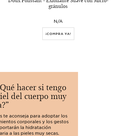
Doux Polissant - Exfoliante Suave con Micro-
gránulos
N/A
¡COMPRA YA!
Qué hacer si tengo
¿Cómo hi
piel del cuerpo muy
cuerpo?
a?
Hidratar la piel d
esencial. Clarins 
ns te aconseja para adoptar los
elegir los tratam
mientos corporales y los gestos
adoptar los gesto
portarán la hidratación
hidratación.
aria a las pieles muy secas.