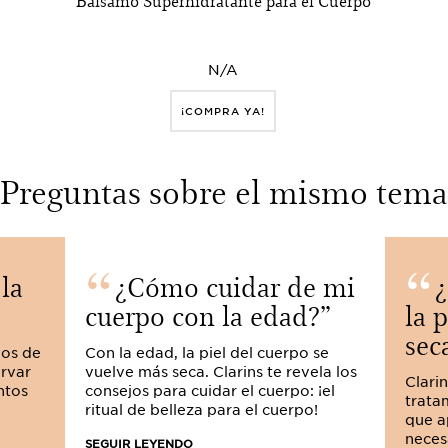
Bálsamo Superhidratante para el Cuerpo
N/A
¡COMPRA YA!
Preguntas sobre el mismo tema
la
¿Cómo cuidar de mi
¿
cuerpo con la edad?
la 
sec
jos de
Con la edad, la piel del cuerpo se
ervar
vuelve más seca. Clarins te revela los
Clari
ntos
consejos para cuidar el cuerpo: ¡el
trata
ritual de belleza para el cuerpo!
que a
neces
SEGUIR LEYENDO