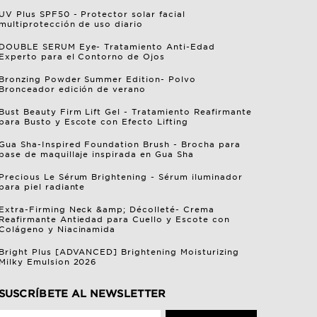
UV Plus SPF50 - Protector solar facial
multiprotección de uso diario
DOUBLE SERUM Eye- Tratamiento Anti-Edad
Experto para el Contorno de Ojos
Bronzing Powder Summer Edition- Polvo
Bronceador edición de verano
Bust Beauty Firm Lift Gel - Tratamiento Reafirmante
para Busto y Escote con Efecto Lifting
Gua Sha-Inspired Foundation Brush - Brocha para
base de maquillaje inspirada en Gua Sha
Precious Le Sérum Brightening - Sérum iluminador
para piel radiante
Extra-Firming Neck &amp; Décolleté- Crema
Reafirmante Antiedad para Cuello y Escote con
Colágeno y Niacinamida
Bright Plus [ADVANCED] Brightening Moisturizing
Milky Emulsion 2026
SUSCRÍBETE AL NEWSLETTER